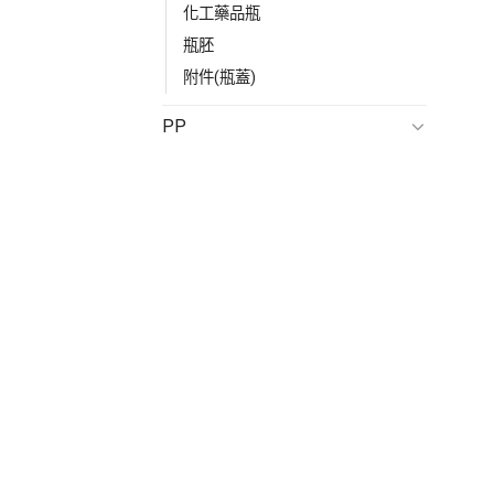
化工藥品瓶
瓶胚
附件(瓶蓋)
PP